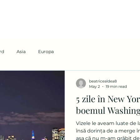
rd
Asia
Europa
beatricealdea8
May 2
19 min read
5 zile în New York
boemul Washin
Vizele le aveam luate de 
însă dorința de a merge î
așa că nu m-am grăbit del