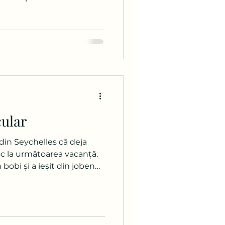
New York era în lista mea
la coadă. De aceea am tot
Hotărârea de a pleca a
 friday-ul de la final de an
t asupra unei oferte a
 am luat-o pe loc. Toate
ular
din Seychelles că deja
 la următoarea vacanță.
bobi și a ieșit din joben
mesc acum, nu am lăsat în
gere. Visez de mult timp la
 mă gândesc cred că Mexic
i-am dorit să o vizitez.