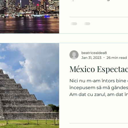
vacanțe în acea direcție. 
de destinații dar mai pe 
amânat această vacanță. 
venit brusc odată cu black
2025. Un amic m-a informa
companiei Hisky și decizia
cele 4 bilete ne-au costat
beatricealdea8
Jan 31, 2023
26 min read
México Espectac
Nici nu m-am întors bine 
începusem să mă gândesc
Am dat cu zarul, am dat în 
câștigătoarea, Mexic. Glu
voia sorții o astfel de ale
Mexic. Dacă stau bine și
a fost prima țară pe care m