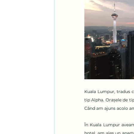
Kuala Lumpur, tradus ca 
tip Alpha. Orașele de t
Când am ajuns acolo am î
În Kuala Lumpur aveam 
hotel, am ales un apart