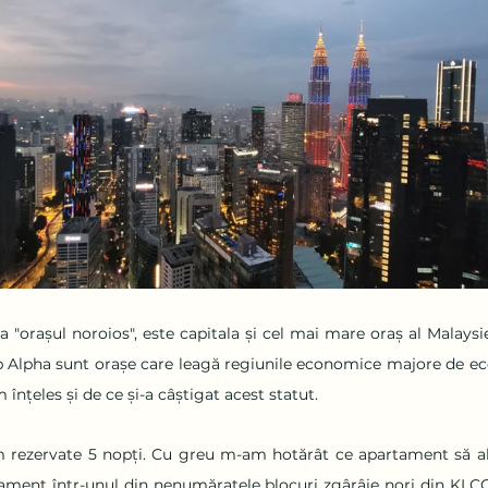
"orașul noroios", este capitala și cel mai mare oraș al Malaysie
ip Alpha sunt orașe care leagă regiunile economice majore de e
nțeles și de ce și-a câștigat acest statut.
rezervate 5 nopți. Cu greu m-am hotărât ce apartament să ale
ament într-unul din nenumăratele blocuri zgârâie nori din KLCC 