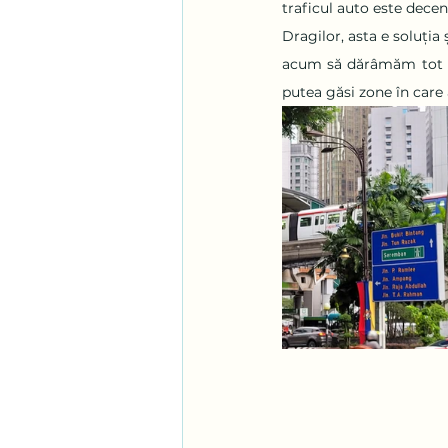
traficul auto este decen
Dragilor, asta e soluția
acum să dărâmăm tot ca
putea găsi zone în care