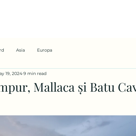
rd
Asia
Europa
y 19, 2024
9 min read
mpur, Mallaca și Batu Ca
5 stars.