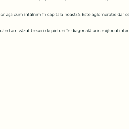
tor așa cum întâlnim în capitala noastră. Este aglomerație dar se 
ând am văzut treceri de pietoni în diagonală prin mijlocul inters