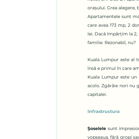
orașului. Grea alegere, b
Apartamentele sunt mari
care avea 173 mp, 2 dorm
lei. Dacă împărțim la 2, 
familie. Rezonabil, nu?
Kuala Lumpur este al tre
însă e primul în care a
Kuala Lumpur este un or
acolo. Zgârâie nori nu g
capitalei.
Infrastructura
Șoselele
 sunt impresion
vopseaua, fără gropi sau