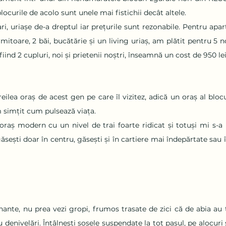
locurile de acolo sunt unele mai fistichii decât altele.
, uriașe de-a dreptul iar prețurile sunt rezonabile. Pentru apar
itoare, 2 băi, bucătărie și un living uriaș, am plătit pentru 5 no
fiind 2 cupluri, noi și prietenii noștri, înseamnă un cost de 950 le
ilea oraș de acest gen pe care îl vizitez, adică un oraș al blocur
m simțit cum pulsează viața. 
aș modern cu un nivel de trai foarte ridicat și totuși mi s-a pă
ăsești doar în centru, găsești și în cartiere mai îndepărtate sau în
ante, nu prea vezi gropi, frumos trasate de zici că de abia au t
 denivelări. Întâlnești șosele suspendate la tot pasul, pe alocuri