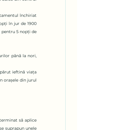
tamentul închiriat 
pți în jur de 1900 
i pentru 5 nopți de 
ilor până la nori, 
rut ieftină viața 
 orașele din jurul 
erminat să aplice 
 se suprapun unele 