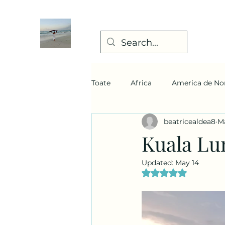
Toate
Africa
America de No
beatricealdea8
Ma
Kuala Lu
Updated:
May 14
Rated NaN out of 