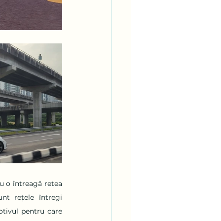
u o întreagă rețea 
t rețele întregi 
tivul pentru care 