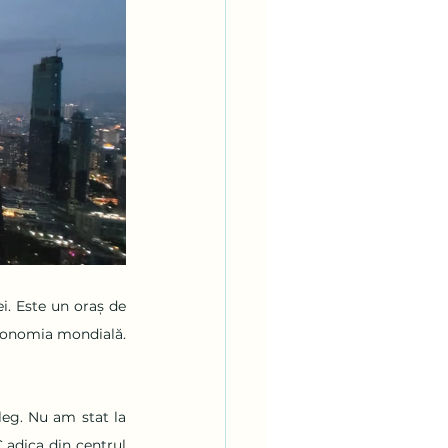
i. Este un oraș de 
conomia mondială. 
g. Nu am stat la 
adica din centrul 